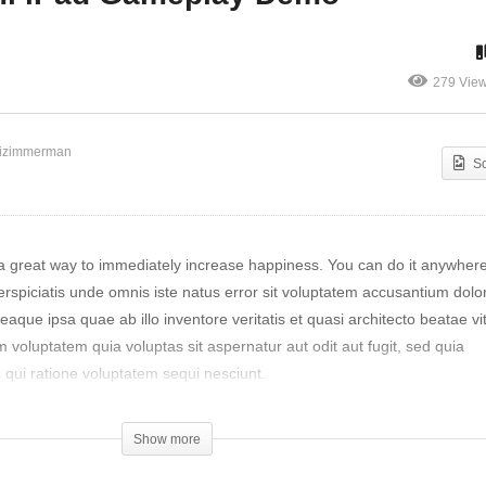
279 Vie
nh Nhân Sài
Zombie Tsunami iPad
Gameplay Demo
lizimmerman
S
s a great way to immediately increase happiness. You can do it anywhere
erspiciatis unde omnis iste natus error sit voluptatem accusantium do
que ipsa quae ab illo inventore veritatis et quasi architecto beatae vi
voluptatem quia voluptas sit aspernatur aut odit aut fugit, sed quia
qui ratione voluptatem sequi nesciunt.
lorem ipsum quia dolor sit amet, consectetur, adipisci velit, sed quia 
Show more
dunt ut labore et dolore magnam aliquam quaerat voluptatem. Ut eni
citationem ullam corporis suscipit laboriosam, nisi ut aliquid ex ea c