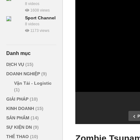
8 videos
1608 views
Sport Channel
8 videos
1173 views
Danh mục
DỊCH VỤ
(15)
DOANH NGHIỆP
(9)
Vận Tải - Logistic
(1)
GIẢI PHÁP
(10)
KINH DOANH
(15)
P
SẢN PHẨM
(14)
SỰ KIỆN DN
(9)
Zombie Tsunam
THỂ THAO
(10)