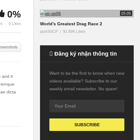
0%
05:05
League Of Le
World’s Greatest Drag Race 2
ws
0 Likes
Magic Mushroom Land
Seconds Game
Walkthrough All Levels
Codes
jazeSGCP
91.69K Likes
creenshots
Đăng ký nhận thông tin
Want to be the first to know when new
 and it
videos available? Subscribe to our
loremque
weekly email newsletter. No spam!
tae dicta
non
m ad
ommodi