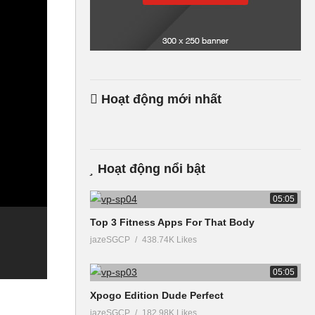
Hoạt động mới nhất
Hoạt động nổi bật
05:05
Top 3 Fitness Apps For That Body
jazeSGCP
438.74K Likes
05:05
Xpogo Edition Dude Perfect
jazeSGCP
182.98K Likes