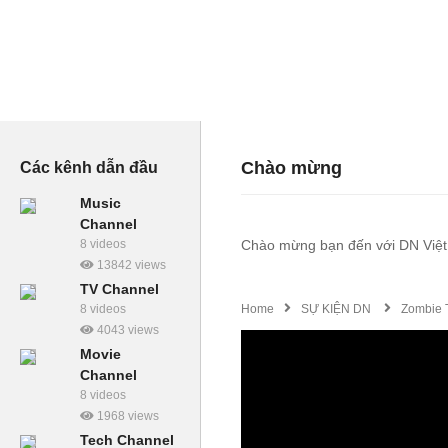
Chào mừng
Các kênh dẫn đầu
Music
Channel
8 videos
Chào mừng bạn đến với DN Việt
13842 views
TV Channel
Home
SỰ KIỆN DN
Zombie 
8 videos
4043 views
Movie
Channel
8 videos
1968 views
Tech Channel