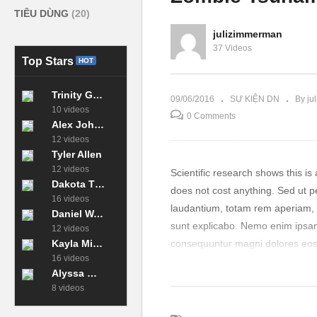
TIÊU DÙNG
(20)
julizimmerman
37 Videos
Ra mắt Hội Doanh Nghiệp KV
Hành khúc Doa
Top Stars
HOT
Tây Bắc Sài Gòn
Gòn
Trinity Green
09/06/2016
SỰ KIỆN DN
By ju
10 videos
0 Comments
Alex Johnson
12 videos
Tyler Allen
12 videos
Scientific research shows this i
Dakota Thomas
does not cost anything. Sed ut p
16 videos
laudantium, totam rem aperiam, ea
Daniel Walker
sunt explicabo. Nemo enim ipsam 
12 videos
Kayla Miller
consequuntur magni dolores eos 
16 videos
Alyssa Moore
Neque porro quisquam est, qui do
8 videos
numquam eius modi tempora inci
minima veniam, quis nostrum exer