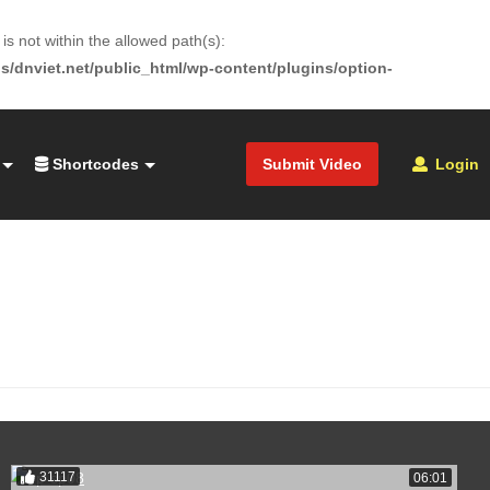
is not within the allowed path(s):
s/dnviet.net/public_html/wp-content/plugins/option-
Shortcodes
Submit Video
Login
31117
06:01