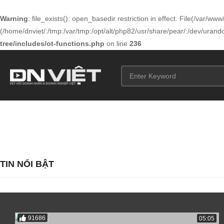
Warning
: file_exists(): open_basedir restriction in effect. File(/var/
(/home/dnviet/:/tmp:/var/tmp:/opt/alt/php82/usr/share/pear/:/dev/urandom
tree/includes/ot-functions.php
on line
236
TIN NỔI BẬT
91686
05:05