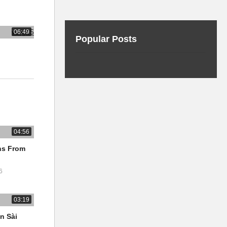
y work,
06:49
Popular Posts
04:56
ns From
6
03:19
n Sài