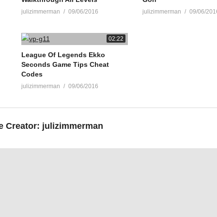
julizimmerman
09/06/2016
julizimmerman
09/06/201
02:22
League Of Legends Ekko
Seconds Game Tips Cheat
Codes
julizimmerman
09/06/2016
e Creator:
julizimmerman