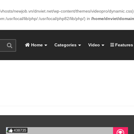
www/vhosts/newjob.vn/dnviet.net/wp-content/themes/videopro/dynamic.css) 
:/usr/local/lib/php/:/usr/local/php82/lib/php/) in
/home/dnviet/domain
Home
Categories
Video
Features
438735
05:05