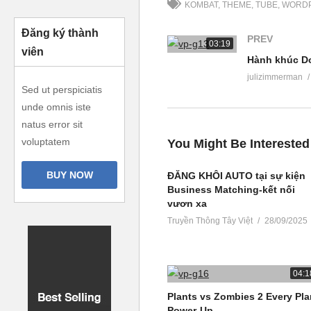
KOMBAT
THEME
TUBE
WORD
consequatur? Quis autem vel eum 
consequatur, vel illum qui dolor
Đăng ký thành
PREV
03:19
and quick tips to use them to put
viên
Hành khúc D
(Visited 279 times, 1 visits today
julizimmerman
Sed ut perspiciatis
unde omnis iste
natus error sit
voluptatem
You Might Be Interested
BUY NOW
ĐĂNG KHÔI AUTO tại sự kiện
Business Matching-kết nối
vươn xa
Truyền Thông Tây Việt
28/09/2025
04:1
Plants vs Zombies 2 Every Pla
Power-Up