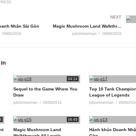
PRESS
iure reprehenderit qui in ea voluptate velit esse quam nihil molestiae
em eum fugiat quo voluptas nulla pariatur. Here are three ways, why the
NEXT
 a smile on your face.
oanh Nhân Sài Gòn
Magic Mushroom Land Walkthrough All Levels
)
09/06/2016
julizimmerman
09/06/2016
 In
04:14
Sequel to the Game Where You
Top 10 Tank Champio
Draw
League of Legends
julizimmerman
09/06/2016
julizimmerman
09/06/201
8
06:49
nt
Magic Mushroom Land
Hành khúc Doanh Nhâ
Walkthrough All Levels
Gòn