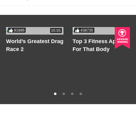
91686
438735
05:05
05:05
World’s Greatest Drag
Top 3 Fitness Apps
Race 2
For That Body