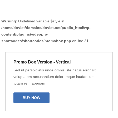
Warning
: Undefined variable $style in
/home/dnviet/domains/dnviet.net/public_html/wp-
content/plugins/videopro-
shortcodes/shortcodes/promobox.php
on line
21
Promo Box Version - Vertical
Sed ut perspiciatis unde omnis iste natus error sit
voluptatem accusantium doloremque laudantium,
totam rem aperiam
BUY NOW