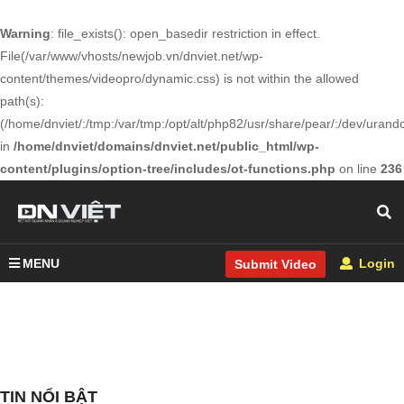
Warning
: file_exists(): open_basedir restriction in effect.
File(/var/www/vhosts/newjob.vn/dnviet.net/wp-
content/themes/videopro/dynamic.css) is not within the allowed
path(s):
(/home/dnviet/:/tmp:/var/tmp:/opt/alt/php82/usr/share/pear/:/dev/urandom
in
/home/dnviet/domains/dnviet.net/public_html/wp-
content/plugins/option-tree/includes/ot-functions.php
on line
236
MENU
Login
Submit Video
TIN NỔI BẬT