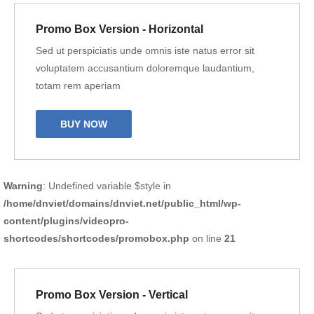
Promo Box Version - Horizontal
Sed ut perspiciatis unde omnis iste natus error sit
voluptatem accusantium doloremque laudantium,
totam rem aperiam
BUY NOW
Warning
: Undefined variable $style in
/home/dnviet/domains/dnviet.net/public_html/wp-
content/plugins/videopro-
shortcodes/shortcodes/promobox.php
on line
21
Promo Box Version - Vertical