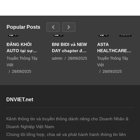
Popular Posts
0
0
0
01:33
ĐĂNG KHÔI
BNI BIDI và NEW
ASTA
AUTO tại sự
DAY chapter đã
HEALTHCARE
kiện Business
phối hợp tổ
USA giải pháp
Truyền Thông Tây
admin
28/09/2025
Truyền Thông Tây
Matching-kết
chức sự kiện
chăm sóc da từ
Việt
Việt
nối vươn xa
BUSINESS
thiên nhiên
28/09/2025
28/09/2025
MATCHING –
KẾT NỐI VƯƠN
XA
DNVIET.net
Kênh thông tin và truyền thông dành riêng cho Doanh Nhân &
Doanh Nghiệp Việt Nam.
Chúng tôi tổng hợp, chia sẻ và phát hành hành thông tin liên