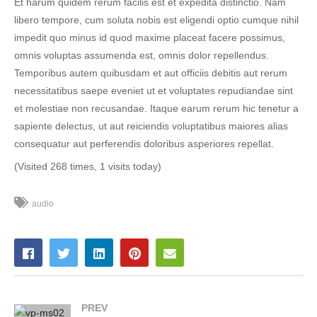
Et harum quidem rerum facilis est et expedita distinctio. Nam
libero tempore, cum soluta nobis est eligendi optio cumque nihil
impedit quo minus id quod maxime placeat facere possimus,
omnis voluptas assumenda est, omnis dolor repellendus.
Temporibus autem quibusdam et aut officiis debitis aut rerum
necessitatibus saepe eveniet ut et voluptates repudiandae sint
et molestiae non recusandae. Itaque earum rerum hic tenetur a
sapiente delectus, ut aut reiciendis voluptatibus maiores alias
consequatur aut perferendis doloribus asperiores repellat.
(Visited 268 times, 1 visits today)
audio
PREV