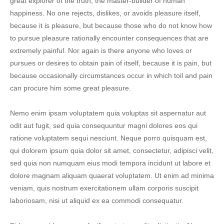
great explorer of the truth, the master-builder of human
happiness. No one rejects, dislikes, or avoids pleasure itself,
because it is pleasure, but because those who do not know how
to pursue pleasure rationally encounter consequences that are
extremely painful. Nor again is there anyone who loves or
pursues or desires to obtain pain of itself, because it is pain, but
because occasionally circumstances occur in which toil and pain
can procure him some great pleasure.
Nemo enim ipsam voluptatem quia voluptas sit aspernatur aut
odit aut fugit, sed quia consequuntur magni dolores eos qui
ratione voluptatem sequi nesciunt. Neque porro quisquam est,
qui dolorem ipsum quia dolor sit amet, consectetur, adipisci velit,
sed quia non numquam eius modi tempora incidunt ut labore et
dolore magnam aliquam quaerat voluptatem. Ut enim ad minima
veniam, quis nostrum exercitationem ullam corporis suscipit
laboriosam, nisi ut aliquid ex ea commodi consequatur.