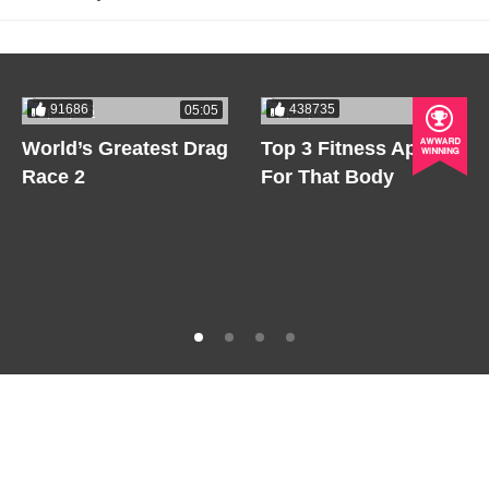
91686
438735
05:05
05:05
World’s Greatest Drag
Top 3 Fitness Apps
Race 2
For That Body