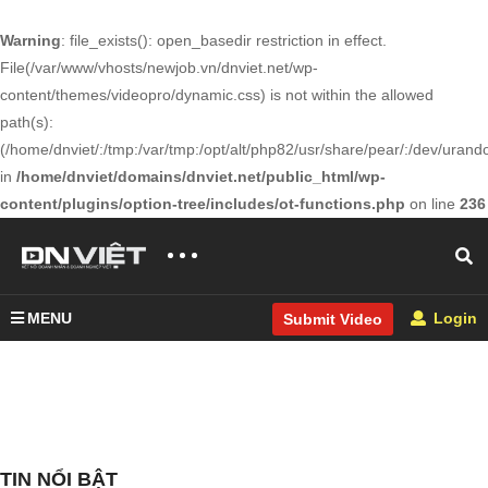
Warning
: file_exists(): open_basedir restriction in effect.
File(/var/www/vhosts/newjob.vn/dnviet.net/wp-
content/themes/videopro/dynamic.css) is not within the allowed
path(s):
(/home/dnviet/:/tmp:/var/tmp:/opt/alt/php82/usr/share/pear/:/dev/urandom
in
/home/dnviet/domains/dnviet.net/public_html/wp-
content/plugins/option-tree/includes/ot-functions.php
on line
236
MENU
Login
Submit Video
TIN NỔI BẬT