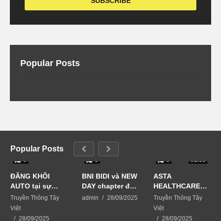
Popular Posts
Popular Posts
0
0
0
01:33
ĐĂNG KHÔI
BNI BIDI và NEW
ASTA
AUTO tại sự
DAY chapter đã
HEALTHCARE
kiện Business
phối hợp tổ
USA giải pháp
Truyền Thông Tây
admin
28/09/2025
Truyền Thông Tây
Matching-kết
chức sự kiện
chăm sóc da từ
Việt
Việt
nối vươn xa
BUSINESS
thiên nhiên
28/09/2025
28/09/2025