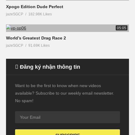
Xpogo Edition Dude Perfect
jazeSGCP
182.98K Likes
05:05
World’s Greatest Drag Race 2
jazeSGCP
91.69K Likes
Đăng ký nhận thông tin
Want to be the first to know when new videos
available? Subscribe to our weekly email newsletter.
No spam!