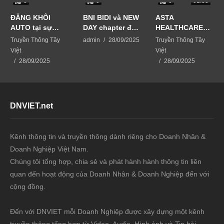
0
0
0
01:33
ĐĂNG KHÔI
BNI BIDI và NEW
ASTA
AUTO tại sự
DAY chapter đã
HEALTHCARE
kiện Business
phối hợp tổ
USA giải pháp
Truyền Thông Tây
admin
28/09/2025
Truyền Thông Tây
Matching-kết
chức sự kiện
chăm sóc da từ
Việt
Việt
nối vươn xa
BUSINESS
thiên nhiên
28/09/2025
28/09/2025
MATCHING –
KẾT NỐI VƯƠN
XA
DNVIET.net
Kênh thông tin và truyền thông dành riêng cho Doanh Nhân &
Doanh Nghiệp Việt Nam.
Chúng tôi tổng hợp, chia sẻ và phát hành hành thông tin liên
quan đến hoạt động của Doanh Nhân & Doanh Nghiệp đến với
cộng đồng.
Đến với DNVIET mỗi Doanh Nghiệp được xây dựng một kênh