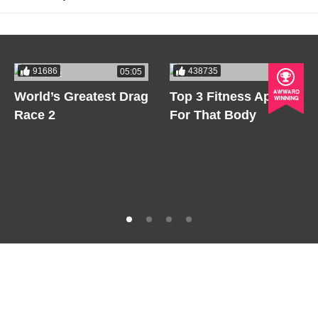
91686
438735
05:05
05:05
World’s Greatest Drag
Top 3 Fitness Apps
Race 2
For That Body