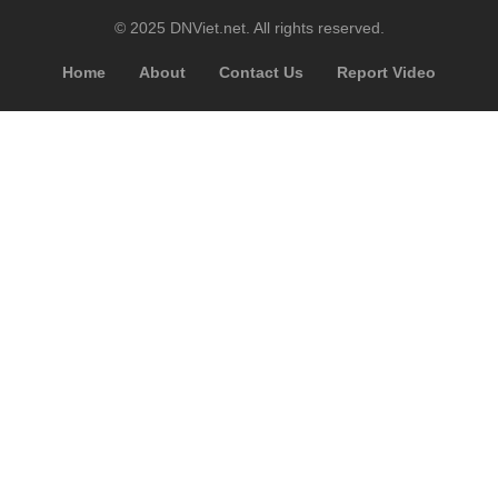
© 2025 DNViet.net. All rights reserved.
Home
About
Contact Us
Report Video