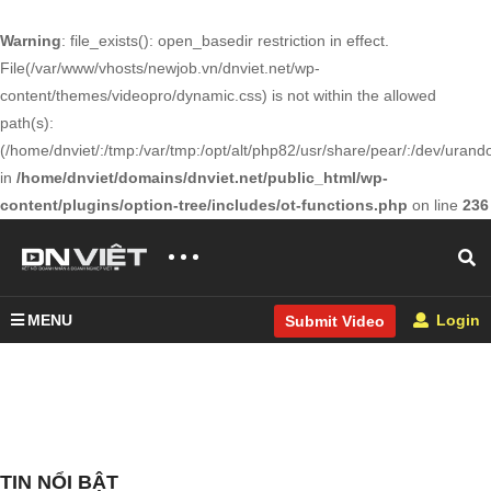
Warning
: file_exists(): open_basedir restriction in effect.
File(/var/www/vhosts/newjob.vn/dnviet.net/wp-
content/themes/videopro/dynamic.css) is not within the allowed
path(s):
(/home/dnviet/:/tmp:/var/tmp:/opt/alt/php82/usr/share/pear/:/dev/urandom
in
/home/dnviet/domains/dnviet.net/public_html/wp-
content/plugins/option-tree/includes/ot-functions.php
on line
236
MENU
Login
Submit Video
TIN NỔI BẬT