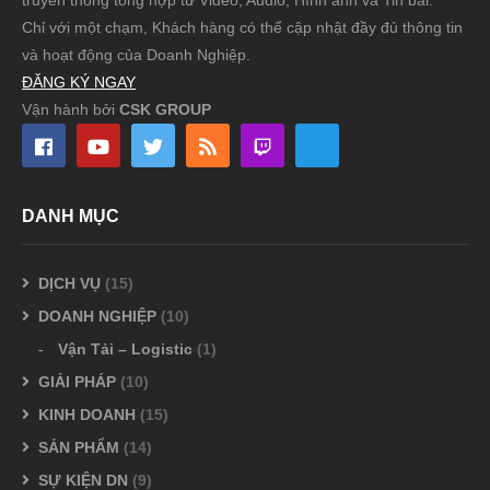
truyền thông tổng hợp từ Video, Audio, Hình ảnh và Tin bài.
Chỉ với một chạm, Khách hàng có thể cập nhật đầy đủ thông tin
và hoạt động của Doanh Nghiệp.
ĐĂNG KÝ NGAY
Vận hành bởi
CSK GROUP
DANH MỤC
DỊCH VỤ
(15)
DOANH NGHIỆP
(10)
Vận Tải – Logistic
(1)
GIẢI PHÁP
(10)
KINH DOANH
(15)
SẢN PHẨM
(14)
SỰ KIỆN DN
(9)