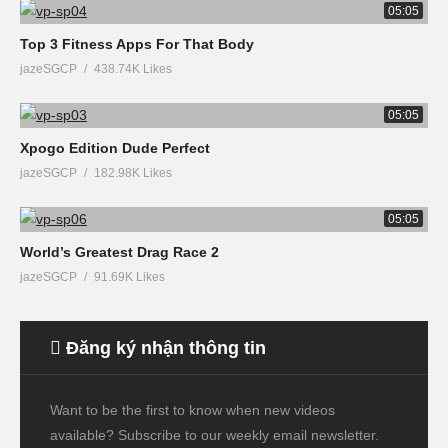
05:05
Top 3 Fitness Apps For That Body
jazeSGCP
438.74K Likes
05:05
Xpogo Edition Dude Perfect
jazeSGCP
182.98K Likes
05:05
World’s Greatest Drag Race 2
jazeSGCP
91.69K Likes
Đăng ký nhận thông tin
Want to be the first to know when new videos
available? Subscribe to our weekly email newsletter.