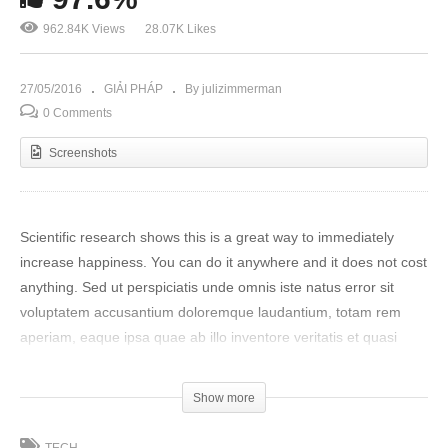
962.84K Views
28.07K Likes
27/05/2016
GIẢI PHÁP
By julizimmerman
0 Comments
Screenshots
Scientific research shows this is a great way to immediately
increase happiness. You can do it anywhere and it does not cost
anything. Sed ut perspiciatis unde omnis iste natus error sit
voluptatem accusantium doloremque laudantium, totam rem
aperiam, eaque ipsa quae ab illo inventore veritatis et quasi
architecto beatae vitae dicta sunt explicabo. Nemo enim ipsam
voluptatem quia voluptas sit aspernatur aut odit aut fugit, sed
Show more
quia consequuntur magni dolores eos qui ratione voluptatem
sequi nesciunt.