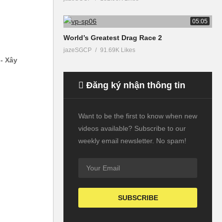
05:05
World’s Greatest Drag Race 2
jazeSGCP
91.69K Likes
- Xây
Đăng ký nhận thông tin
Want to be the first to know when new
videos available? Subscribe to our
weekly email newsletter. No spam!