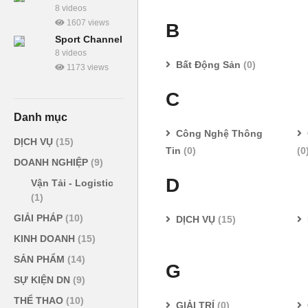
8 videos
1607 views
B
Sport Channel
8 videos
Bất Động Sản
(0)
1173 views
C
Danh mục
Công Nghệ Thông
DỊCH VỤ
(15)
Tin
(0)
(0
DOANH NGHIỆP
(9)
D
Vận Tải - Logistic
(1)
GIẢI PHÁP
(10)
DỊCH VỤ
(15)
KINH DOANH
(15)
SẢN PHẨM
(14)
G
SỰ KIỆN DN
(9)
THỂ THAO
(10)
GIẢI TRÍ
(0)