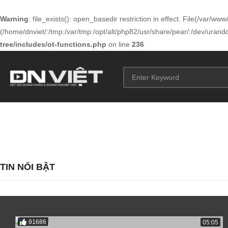
Warning
: file_exists(): open_basedir restriction in effect. File(/var/
(/home/dnviet/:/tmp:/var/tmp:/opt/alt/php82/usr/share/pear/:/dev/urandom
tree/includes/ot-functions.php
on line
236
TIN NỔI BẬT
91686
05:05