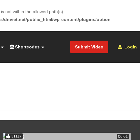
is not within the allowed path(s):
s/dnviet.net/public_html/wp-content/plugins/option-
Shortcodes
Submit Video
Login
31117
06:01