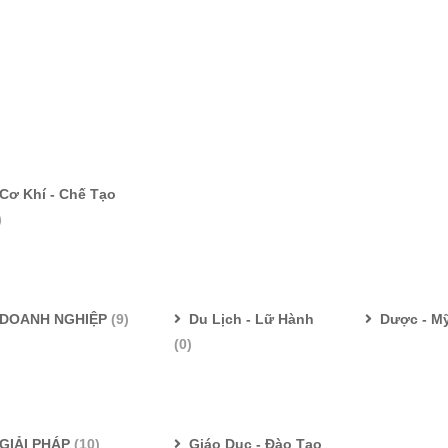
Cơ Khí - Chế Tạo
)
DOANH NGHIỆP
(9)
Du Lịch - Lữ Hành
Dược - M
(0)
GIẢI PHÁP
(10)
Giáo Dục - Đào Tạo