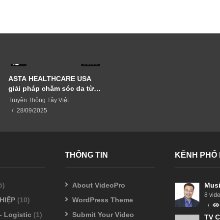
0
01:33
ASTA HEALTHCARE USA
giải pháp chăm sóc da từ
thiên nhiên
Truyền Thông Tây Việt
28/09/2025
THÔNG TIN
KÊNH PHỔ 
5)
About VideoPro
Musi
8 vid
HIỆP
(10)
WordPress Theme
– Logistic
(1)
Submit Your Video
TV C