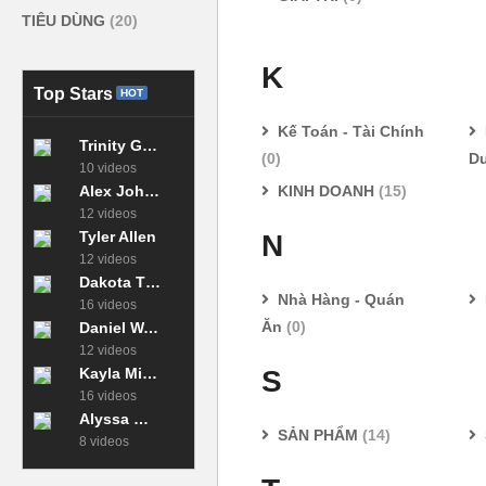
TIÊU DÙNG
(20)
K
Top Stars
HOT
Kế Toán - Tài Chính
Trinity Green
(0)
D
10 videos
KINH DOANH
(15)
Alex Johnson
12 videos
Tyler Allen
N
12 videos
Dakota Thomas
Nhà Hàng - Quán
16 videos
Ăn
(0)
Daniel Walker
12 videos
S
Kayla Miller
16 videos
Alyssa Moore
SẢN PHẨM
(14)
8 videos