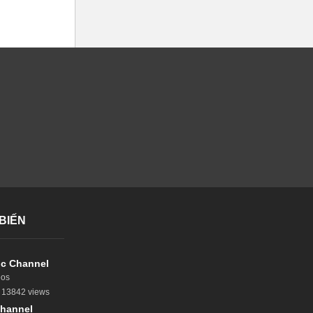
BIẾN
c Channel
eos
13842 views
hannel