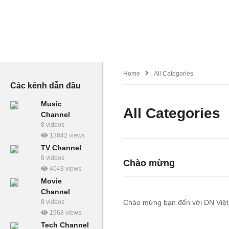
Home
All Categories
Các kênh dẫn đầu
Music
All Categories
Channel
8 videos
13842 views
TV Channel
8 videos
Chào mừng
4043 views
Movie
Channel
8 videos
Chào mừng bạn đến với DN Việt
1968 views
Tech Channel