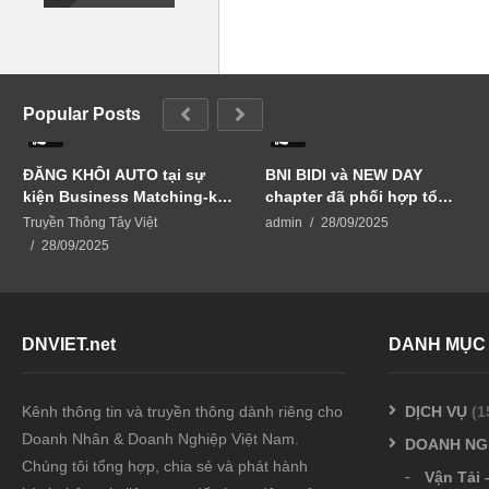
Popular Posts
0
0
ĐĂNG KHÔI AUTO tại sự
BNI BIDI và NEW DAY
kiện Business Matching-kết
chapter đã phối hợp tổ
nối vươn xa
chức sự kiện BUSINESS
Truyền Thông Tây Việt
admin
28/09/2025
MATCHING – KẾT NỐI
28/09/2025
VƯƠN XA
DNVIET.net
DANH MỤC
Kênh thông tin và truyền thông dành riêng cho
DỊCH VỤ
(1
Doanh Nhân & Doanh Nghiệp Việt Nam.
DOANH NG
Chúng tôi tổng hợp, chia sẻ và phát hành
Vận Tải 