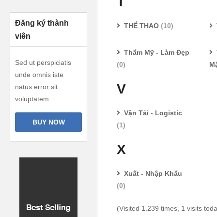
T
Đăng ký thành
THỂ THAO
(10)
viên
Thẩm Mỹ - Làm Đẹp
Sed ut perspiciatis
(0)
M
unde omnis iste
V
natus error sit
voluptatem
Vận Tải - Logistic
BUY NOW
(1)
X
Xuất - Nhập Khẩu
(0)
(Visited 1.239 times, 1 visits tod