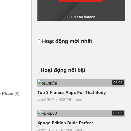
Hoạt động mới nhất
Hoạt động nổi bật
05:05
Top 3 Fitness Apps For That Body
ỹ Phẩm
(0)
jazeSGCP
438.74K Likes
05:05
Xpogo Edition Dude Perfect
jazeSGCP
182.98K Likes