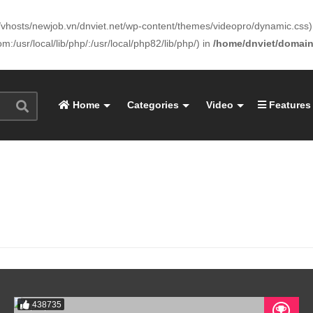
www/vhosts/newjob.vn/dnviet.net/wp-content/themes/videopro/dynamic.css) 
:/usr/local/lib/php/:/usr/local/php82/lib/php/) in
/home/dnviet/domain
Home
Categories
Video
Features
438735
05:05