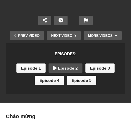
PREV VIDEO
NEXT VIDEO
MORE VIDEOS
EPISODES:
Episode 1
Episode 2
Episode 3
Best Of
Make Some Noise
MrSuicideSheep
Official Video
Episode 4
Episode 5
Chào mừng