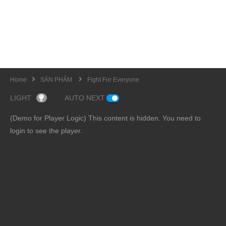
Home
SẢN PHẨM
Fight For Everyone
LIGHT
AUTO NEXT
(Demo for Player Logic) This content is hidden. You need to
login to see the player.