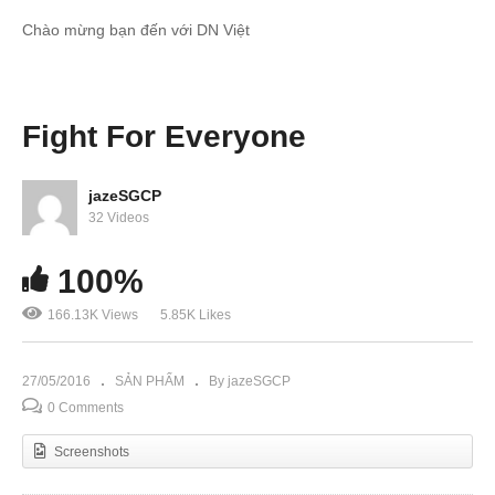
Chào mừng bạn đến với DN Việt
Fight For Everyone
jazeSGCP
32 Videos
100%
166.13K Views
5.85K Likes
27/05/2016
SẢN PHẨM
By jazeSGCP
0 Comments
Screenshots