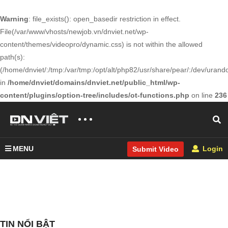
Warning
: file_exists(): open_basedir restriction in effect.
File(/var/www/vhosts/newjob.vn/dnviet.net/wp-
content/themes/videopro/dynamic.css) is not within the allowed
path(s):
(/home/dnviet/:/tmp:/var/tmp:/opt/alt/php82/usr/share/pear/:/dev/urandom
in
/home/dnviet/domains/dnviet.net/public_html/wp-
content/plugins/option-tree/includes/ot-functions.php
on line
236
MENU
Login
Submit Video
TIN NỔI BẬT