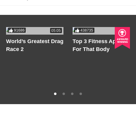
91686
438735
05:05
05:05
World’s Greatest Drag
Top 3 Fitness Apps
Race 2
For That Body