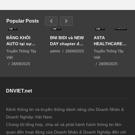
Popular Posts
0
0
0
01:33
ĐĂNG KHÔI
BNI BIDI và NEW
ASTA
AUTO tại sự
DAY chapter đã
HEALTHCARE
kiện Business
phối hợp tổ
USA giải pháp
Truyền Thông Tây
admin
28/09/2025
Truyền Thông Tây
Matching-kết
chức sự kiện
chăm sóc da từ
Việt
Việt
nối vươn xa
BUSINESS
thiên nhiên
28/09/2025
28/09/2025
MATCHING –
KẾT NỐI VƯƠN
XA
DNVIET.net
Kênh thông tin và truyền thông dành riêng cho Doanh Nhân &
Doanh Nghiệp Việt Nam.
Chúng tôi tổng hợp, chia sẻ và phát hành hành thông tin liên
quan đến hoạt động của Doanh Nhân & Doanh Nghiệp đến với