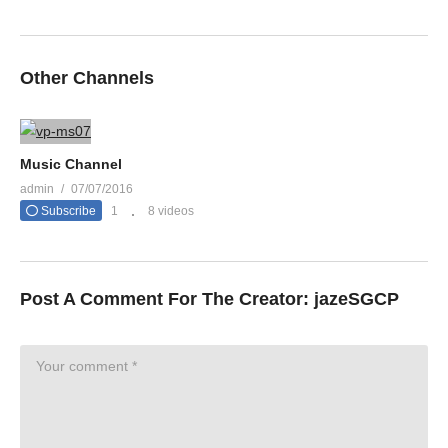
Other Channels
Music Channel
admin
07/07/2016
Subscribe
1
8 videos
Post A Comment For The Creator:
jazeSGCP