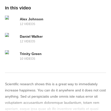
In this video
Alex Johnson
12 VIDEOS
Daniel Walker
12 VIDEOS
Trinity Green
10 VIDEOS
Scientific research shows this is a great way to immediately
increase happiness. You can do it anywhere and it does not cost
anything. Sed ut perspiciatis unde omnis iste natus error sit
voluptatem accusantium doloremque laudantium, totam rem
aperiam, eaque ipsa quae ab illo inventore veritatis et quasi