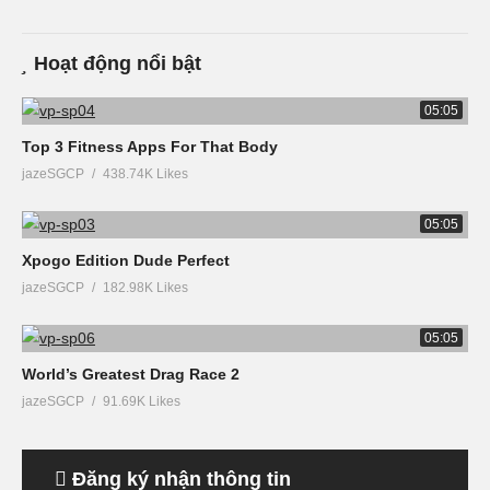
Hoạt động nổi bật
05:05
Top 3 Fitness Apps For That Body
jazeSGCP
438.74K Likes
05:05
Xpogo Edition Dude Perfect
jazeSGCP
182.98K Likes
05:05
World’s Greatest Drag Race 2
jazeSGCP
91.69K Likes
Đăng ký nhận thông tin