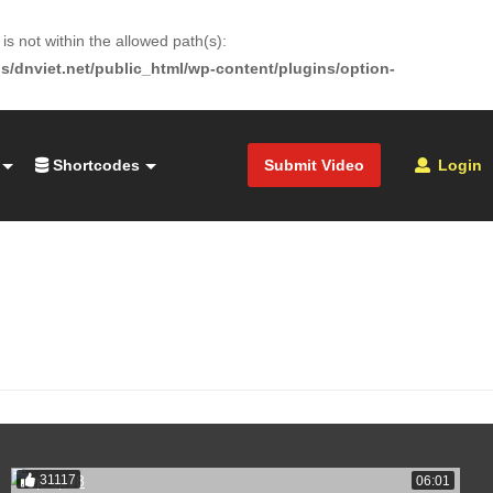
is not within the allowed path(s):
s/dnviet.net/public_html/wp-content/plugins/option-
Shortcodes
Submit Video
Login
31117
06:01