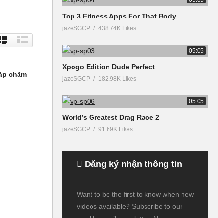
Top 3 Fitness Apps For That Body
jazeSGCP
438.74K Likes
05:05
Xpogo Edition Dude Perfect
áp chăm
jazeSGCP
182.98K Likes
05:05
World’s Greatest Drag Race 2
jazeSGCP
91.69K Likes
Đăng ký nhận thông tin
Want to be the first to know when new
videos available? Subscribe to our