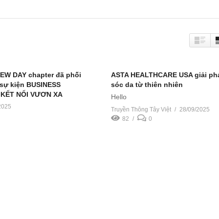
NEW DAY chapter đã phối
ASTA HEALTHCARE USA giải ph
 sự kiện BUSINESS
sóc da từ thiên nhiên
 KẾT NỐI VƯƠN XA
Hello
2025
Truyền Thông Tây Việt
28/09/2025
82
0