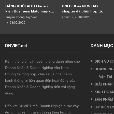
ĐĂNG KHÔI AUTO tại sự
BNI BIDI và NEW DAY
kiện Business Matching-kết
chapter đã phối hợp tổ
nối vươn xa
chức sự kiện BUSINESS
Truyền Thông Tây Việt
admin
28/09/2025
MATCHING – KẾT NỐI
28/09/2025
VƯƠN XA
DNVIET.net
DANH MỤC
Kênh thông tin và truyền thông dành riêng cho
DỊCH VỤ
(1
Doanh Nhân & Doanh Nghiệp Việt Nam.
DOANH NG
Chúng tôi tổng hợp, chia sẻ và phát hành
Vận Tải 
hành thông tin liên quan đến hoạt động của
GIẢI PHÁP
Doanh Nhân & Doanh Nghiệp đến với cộng
KINH DOA
đồng.
SẢN PHẨM
Đến với DNVIET mỗi Doanh Nghiệp được xây
SỰ KIỆN D
dựng một kênh truyền thông tổng hợp từ