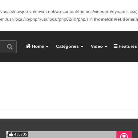
www/vhosts/newjob.vn/dnviet.net/wp-content/themes/videopro/dynamic.css) 
:/usr/local/lib/php/:/usr/local/php82/lib/php/) in
/home/dnviet/domain
Home
Categories
Video
Features
438735
05:05