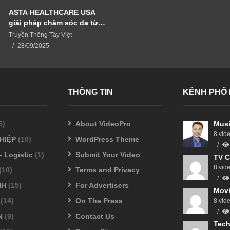
ASTA HEALTHCARE USA
giải pháp chăm sóc da từ
thiên nhiên
Truyền Thông Tây Việt
28/09/2025
THÔNG TIN
KÊNH PHỔ 
5)
About VideoPro
Musi
8 vid
HIỆP
(10)
WordPress Theme
– Logistic
(1)
Submit Your Video
TV C
8 vid
(10)
Terms and Privacy
NH
(15)
For Advertisers
Movi
(14)
On The Press
8 vid
N
(9)
Contact Us
Tech