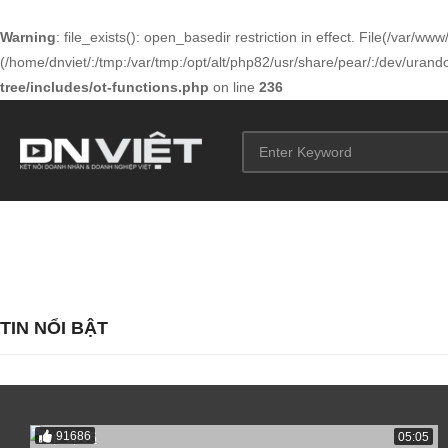
Warning
: file_exists(): open_basedir restriction in effect. File(/var/
(/home/dnviet/:/tmp:/var/tmp:/opt/alt/php82/usr/share/pear/:/dev/urandom
tree/includes/ot-functions.php
on line
236
TIN NỔI BẬT
91686
05:05