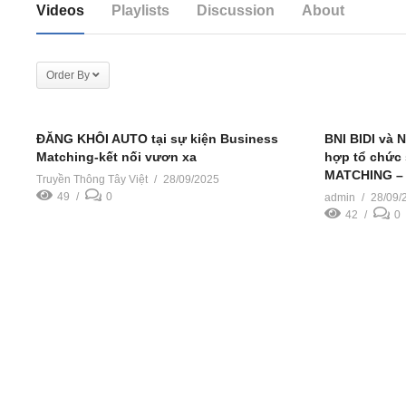
Videos
Playlists
Discussion
About
Order By
ĐĂNG KHÔI AUTO tại sự kiện Business
BNI BIDI và 
Matching-kết nối vươn xa
hợp tổ chức
MATCHING –
Truyền Thông Tây Việt
28/09/2025
49
0
admin
28/09/
42
0