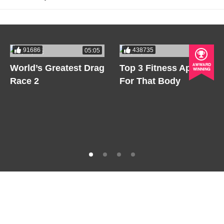
91686
438735
05:05
05:05
World’s Greatest Drag
Top 3 Fitness Apps
Race 2
For That Body