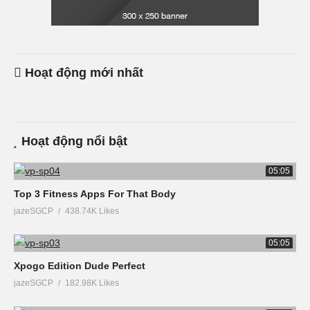
Hoạt động mới nhất
Hoạt động nổi bật
05:05
Top 3 Fitness Apps For That Body
jazeSGCP
438.74K Likes
05:05
Xpogo Edition Dude Perfect
jazeSGCP
182.98K Likes