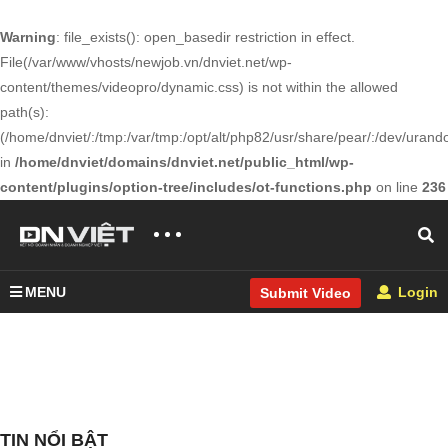
Warning
: file_exists(): open_basedir restriction in effect.
File(/var/www/vhosts/newjob.vn/dnviet.net/wp-
content/themes/videopro/dynamic.css) is not within the allowed
path(s):
(/home/dnviet/:/tmp:/var/tmp:/opt/alt/php82/usr/share/pear/:/dev/urandom
in
/home/dnviet/domains/dnviet.net/public_html/wp-
content/plugins/option-tree/includes/ot-functions.php
on line
236
MENU
Login
Submit Video
TIN NỔI BẬT