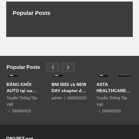
Popular Posts
Popular Posts
0
0
0
01:33
ĐĂNG KHÔI
BNI BIDI và NEW
ASTA
AUTO tại sự
DAY chapter đã
HEALTHCARE
kiện Business
phối hợp tổ
USA giải pháp
Truyền Thông Tây
admin
28/09/2025
Truyền Thông Tây
Matching-kết
chức sự kiện
chăm sóc da từ
Việt
Việt
nối vươn xa
BUSINESS
thiên nhiên
28/09/2025
28/09/2025
MATCHING –
KẾT NỐI VƯƠN
XA
DNVIET.net