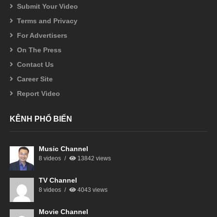
Submit Your Video
Terms and Privacy
For Advertisers
On The Press
Contact Us
Career Site
Report Video
KÊNH PHỔ BIẾN
Music Channel
8 videos
13842 views
TV Channel
8 videos
4043 views
Movie Channel