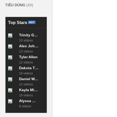
TIÊU DÙNG
(20)
Top Stars
HOT
Trinity Green
10 videos
Alex Johnson
12 videos
Tyler Allen
12 videos
Dakota Thomas
16 videos
Daniel Walker
12 videos
Kayla Miller
16 videos
Alyssa Moore
8 videos