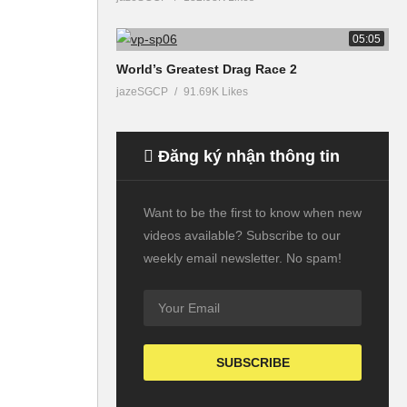
05:05
World’s Greatest Drag Race 2
jazeSGCP
91.69K Likes
Đăng ký nhận thông tin
Want to be the first to know when new
videos available? Subscribe to our
weekly email newsletter. No spam!