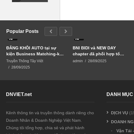
Popular Posts
0
0
ĐĂNG KHÔI AUTO tại sự
BNI BIDI và NEW DAY
kiện Business Matching-kết
chapter đã phối hợp tổ
nối vươn xa
chức sự kiện BUSINESS
Truyền Thông Tây Việt
admin
28/09/2025
MATCHING – KẾT NỐI
28/09/2025
VƯƠN XA
DNVIET.net
DANH MỤC
Kênh thông tin và truyền thông dành riêng cho
DỊCH VỤ
(1
Doanh Nhân & Doanh Nghiệp Việt Nam.
DOANH NG
Chúng tôi tổng hợp, chia sẻ và phát hành
Vận Tải 