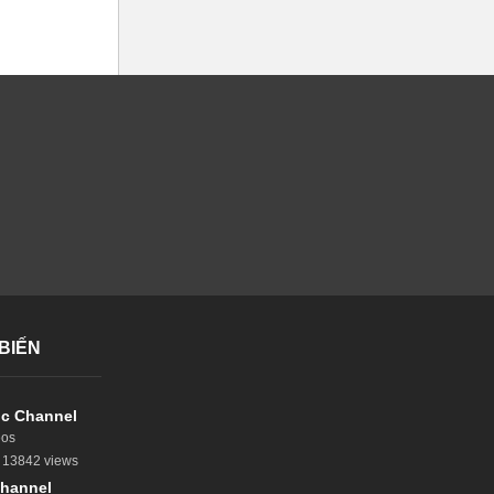
BIẾN
c Channel
eos
13842 views
hannel