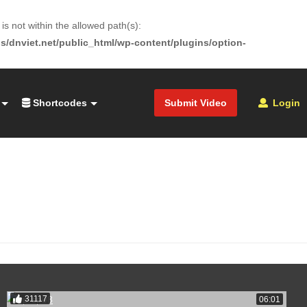
is not within the allowed path(s):
s/dnviet.net/public_html/wp-content/plugins/option-
Shortcodes
Submit Video
Login
31117
06:01