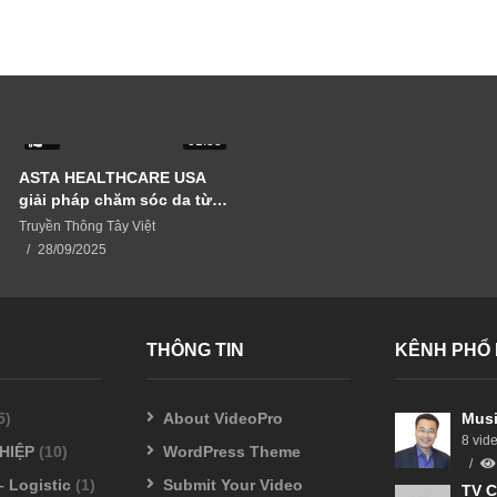
0
01:33
ASTA HEALTHCARE USA
giải pháp chăm sóc da từ
thiên nhiên
Truyền Thông Tây Việt
28/09/2025
THÔNG TIN
KÊNH PHỔ 
5)
About VideoPro
Musi
8 vid
HIỆP
(10)
WordPress Theme
– Logistic
(1)
Submit Your Video
TV C