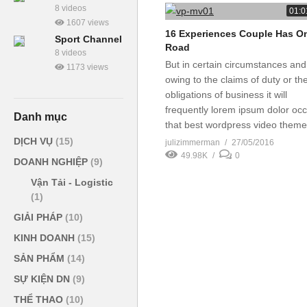
8 videos
01:0
1607 views
16 Experiences Couple Has O
Sport Channel
Road
8 videos
But in certain circumstances and
1173 views
owing to the claims of duty or th
obligations of business it will
frequently lorem ipsum dolor oc
Danh mục
that best wordpress video theme
DỊCH VỤ
(15)
julizimmerman
27/05/2016
49.98K
0
DOANH NGHIỆP
(9)
Vận Tải - Logistic
(1)
GIẢI PHÁP
(10)
KINH DOANH
(15)
SẢN PHẨM
(14)
SỰ KIỆN DN
(9)
THỂ THAO
(10)