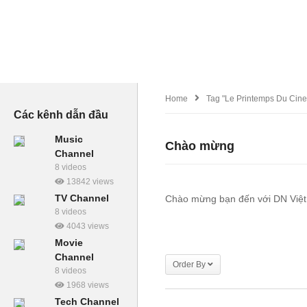
Home
Tag "le Printemps Du Cin
Các kênh dẫn đầu
Music
Chào mừng
Channel
8 videos
13842 views
TV Channel
Chào mừng bạn đến với DN Việt
8 videos
4043 views
Movie
Channel
Order By
8 videos
1968 views
Tech Channel