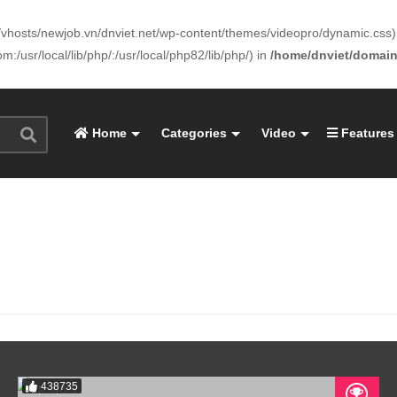
www/vhosts/newjob.vn/dnviet.net/wp-content/themes/videopro/dynamic.css) 
:/usr/local/lib/php/:/usr/local/php82/lib/php/) in
/home/dnviet/domain
Home
Categories
Video
Features
438735
05:05