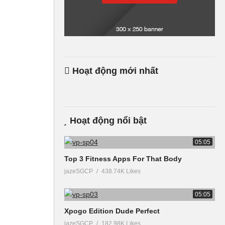
Hoạt động mới nhất
Hoạt động nổi bật
05:05
Top 3 Fitness Apps For That Body
jazeSGCP
438.74K Likes
05:05
Xpogo Edition Dude Perfect
jazeSGCP
182.98K Likes