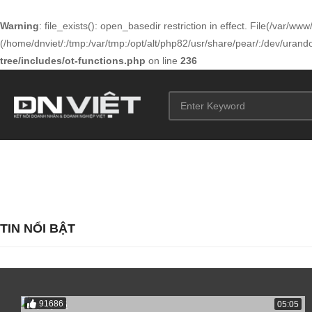
Warning
: file_exists(): open_basedir restriction in effect. File(/var/
(/home/dnviet/:/tmp:/var/tmp:/opt/alt/php82/usr/share/pear/:/dev/urandom
tree/includes/ot-functions.php
on line
236
TIN NỔI BẬT
91686
05:05