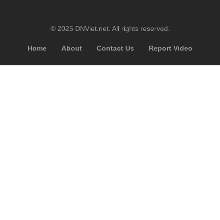
© 2025 DNViet.net. All rights reserved.
Home
About
Contact Us
Report Video