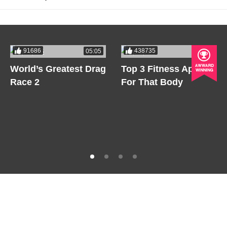
91686
438735
05:05
05:05
World’s Greatest Drag
Top 3 Fitness Apps
Race 2
For That Body