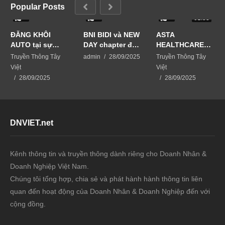
Popular Posts
0
0
0
01:33
ĐĂNG KHÔI
BNI BIDI và NEW
ASTA
AUTO tại sự
DAY chapter đã
HEALTHCARE
kiện Business
phối hợp tổ
USA giải pháp
Truyền Thông Tây
admin
28/09/2025
Truyền Thông Tây
Matching-kết
chức sự kiện
chăm sóc da từ
Việt
Việt
nối vươn xa
BUSINESS
thiên nhiên
28/09/2025
28/09/2025
MATCHING –
KẾT NỐI VƯƠN
XA
DNVIET.net
Kênh thông tin và truyền thông dành riêng cho Doanh Nhân &
Doanh Nghiệp Việt Nam.
Chúng tôi tổng hợp, chia sẻ và phát hành hành thông tin liên
quan đến hoạt động của Doanh Nhân & Doanh Nghiệp đến với
cộng đồng.