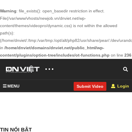
Warning
: file_exists(): open_basedir restriction in effect.
File(/var/www/vhosts/newjob.vn/dnviet.net/wp-
content/themes/videopro/dynamic.css) is not within the allowed
path(s):
(/home/dnviet/:/tmp:/var/tmp:/opt/alt/php82/usr/share/pear/:/dev/urandom
in
/home/dnviet/domains/dnviet.net/public_html/wp-
content/plugins/option-tree/includes/ot-functions.php
on line
236
MENU
Login
Submit Video
TIN NỔI BẬT