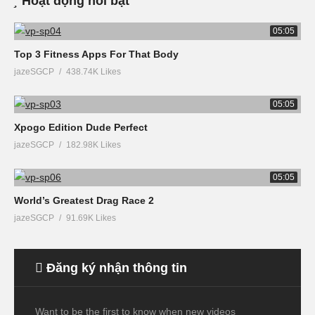
Hoạt động nổi bật
05:05
Top 3 Fitness Apps For That Body
jazeSGCP
438.74K Likes
05:05
Xpogo Edition Dude Perfect
jazeSGCP
182.98K Likes
05:05
World’s Greatest Drag Race 2
jazeSGCP
91.69K Likes
Đăng ký nhận thông tin
Want to be the first to know when new videos