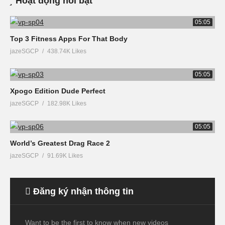
Hoạt động nổi bật
05:05
Top 3 Fitness Apps For That Body
jazeSGCP
438.74K Likes
05:05
Xpogo Edition Dude Perfect
jazeSGCP
182.98K Likes
05:05
World’s Greatest Drag Race 2
jazeSGCP
91.69K Likes
Đăng ký nhận thông tin
Want to be the first to know when new videos