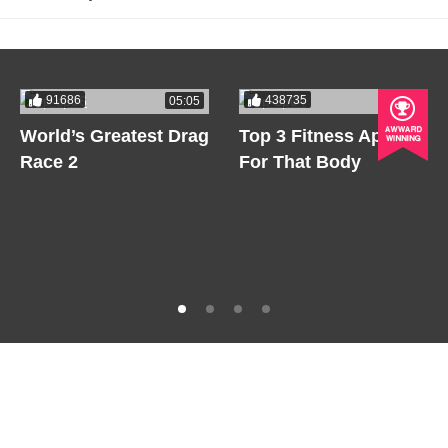
91686
438735
05:05
05:05
World’s Greatest Drag
Top 3 Fitness Apps
Race 2
For That Body