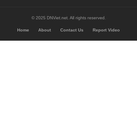
© 2025 DNViet.net. All rights reserved.
Home
About
Contact Us
Report Video