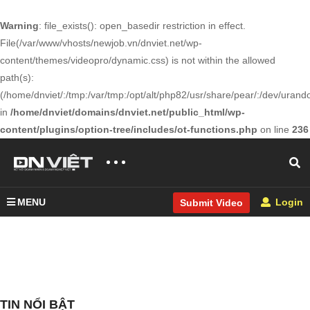
Warning
: file_exists(): open_basedir restriction in effect.
File(/var/www/vhosts/newjob.vn/dnviet.net/wp-
content/themes/videopro/dynamic.css) is not within the allowed
path(s):
(/home/dnviet/:/tmp:/var/tmp:/opt/alt/php82/usr/share/pear/:/dev/urandom
in
/home/dnviet/domains/dnviet.net/public_html/wp-
content/plugins/option-tree/includes/ot-functions.php
on line
236
MENU
Login
Submit Video
TIN NỔI BẬT