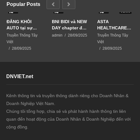
Popular Posts
0
0
0
01:33
ĐĂNG KHÔI
BNI BIDI và NEW
ASTA
AUTO tại sự
DAY chapter đã
HEALTHCARE
kiện Business
phối hợp tổ
USA giải pháp
Truyền Thông Tây
admin
28/09/2025
Truyền Thông Tây
Matching-kết
chức sự kiện
chăm sóc da từ
Việt
Việt
nối vươn xa
BUSINESS
thiên nhiên
28/09/2025
28/09/2025
MATCHING –
KẾT NỐI VƯƠN
XA
DNVIET.net
Kênh thông tin và truyền thông dành riêng cho Doanh Nhân &
Doanh Nghiệp Việt Nam.
Chúng tôi tổng hợp, chia sẻ và phát hành hành thông tin liên
quan đến hoạt động của Doanh Nhân & Doanh Nghiệp đến với
cộng đồng.