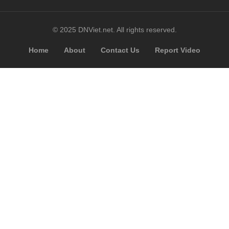
© 2025 DNViet.net. All rights reserved.
Home
About
Contact Us
Report Video