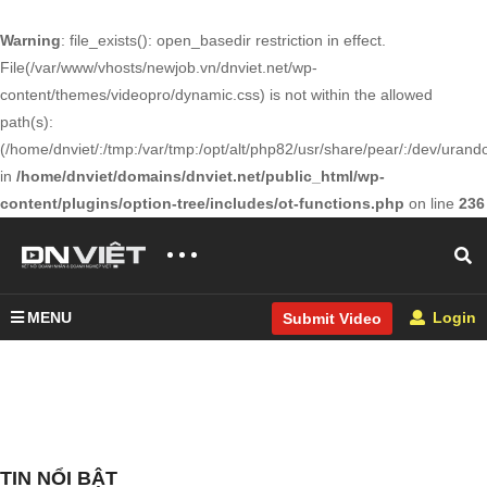
Warning
: file_exists(): open_basedir restriction in effect.
File(/var/www/vhosts/newjob.vn/dnviet.net/wp-
content/themes/videopro/dynamic.css) is not within the allowed
path(s):
(/home/dnviet/:/tmp:/var/tmp:/opt/alt/php82/usr/share/pear/:/dev/urandom
in
/home/dnviet/domains/dnviet.net/public_html/wp-
content/plugins/option-tree/includes/ot-functions.php
on line
236
MENU
Login
Submit Video
TIN NỔI BẬT