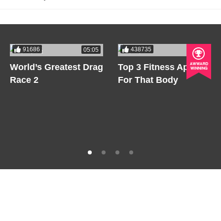
91686
438735
05:05
05:05
World’s Greatest Drag
Top 3 Fitness Apps
Race 2
For That Body