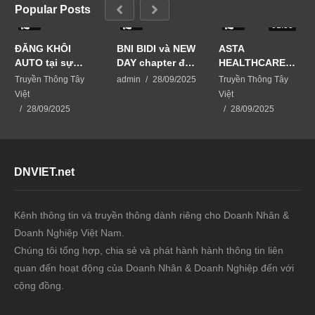
Popular Posts
0
0
0
01:33
ĐĂNG KHÔI
BNI BIDI và NEW
ASTA
AUTO tại sự
DAY chapter đã
HEALTHCARE
kiện Business
phối hợp tổ
USA giải pháp
Truyền Thông Tây
admin
28/09/2025
Truyền Thông Tây
Matching-kết
chức sự kiện
chăm sóc da từ
Việt
Việt
nối vươn xa
BUSINESS
thiên nhiên
28/09/2025
28/09/2025
MATCHING –
KẾT NỐI VƯƠN
XA
DNVIET.net
Kênh thông tin và truyền thông dành riêng cho Doanh Nhân &
Doanh Nghiệp Việt Nam.
Chúng tôi tổng hợp, chia sẻ và phát hành hành thông tin liên
quan đến hoạt động của Doanh Nhân & Doanh Nghiệp đến với
cộng đồng.