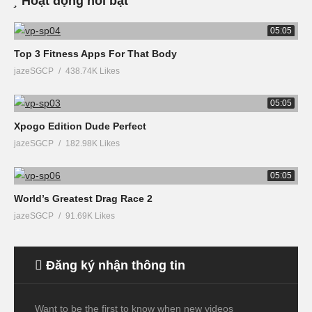
Hoạt động nổi bật
05:05
Top 3 Fitness Apps For That Body
jazeSGCP
438.74K Likes
05:05
Xpogo Edition Dude Perfect
jazeSGCP
182.98K Likes
05:05
World’s Greatest Drag Race 2
jazeSGCP
91.69K Likes
Đăng ký nhận thông tin
Want to be the first to know when new videos