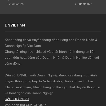
nối vươn xa
BUSINESS
thiên nhiên
28/09/2025
28/09/2025
MATCHING –
KẾT NỐI VƯƠN
XA
DNVIET.net
Kênh thông tin và truyền thông dành riêng cho Doanh Nhân &
Doanh Nghiệp Việt Nam.
Chúng tôi tổng hợp, chia sẻ và phát hành hành thông tin liên
quan đến hoạt động của Doanh Nhân & Doanh Nghiệp đến với
cộng đồng.
Đến với DNVIET mỗi Doanh Nghiệp được xây dựng một kênh
truyền thông tổng hợp từ Video, Audio, Hình ảnh và Tin bài.
Chỉ với một chạm, Khách hàng có thể cập nhật đầy đủ thông tin
và hoạt động của Doanh Nghiệp.
ĐĂNG KÝ NGAY
Vận hành bởi
CSK GROUP