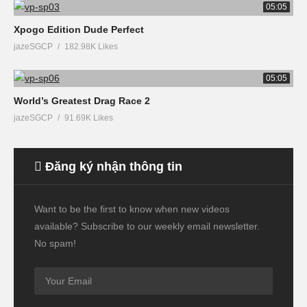
05:05
Xpogo Edition Dude Perfect
jazeSGCP
182.98K Likes
05:05
World’s Greatest Drag Race 2
jazeSGCP
91.69K Likes
Đăng ký nhận thông tin
Want to be the first to know when new videos
available? Subscribe to our weekly email newsletter.
No spam!