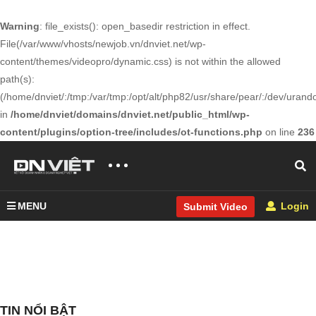
Warning
: file_exists(): open_basedir restriction in effect.
File(/var/www/vhosts/newjob.vn/dnviet.net/wp-
content/themes/videopro/dynamic.css) is not within the allowed
path(s):
(/home/dnviet/:/tmp:/var/tmp:/opt/alt/php82/usr/share/pear/:/dev/urandom
in
/home/dnviet/domains/dnviet.net/public_html/wp-
content/plugins/option-tree/includes/ot-functions.php
on line
236
MENU
Login
Submit Video
TIN NỔI BẬT