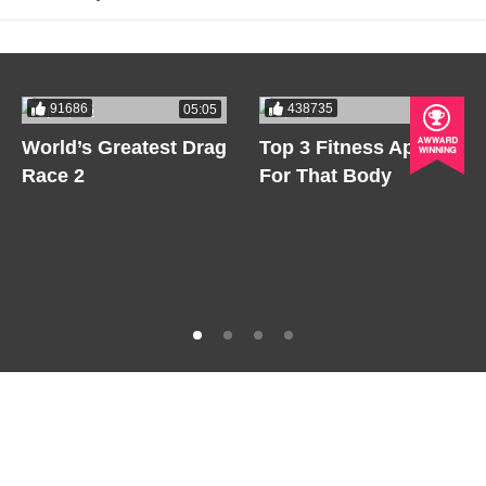
91686
438735
05:05
05:05
World’s Greatest Drag
Top 3 Fitness Apps
Race 2
For That Body