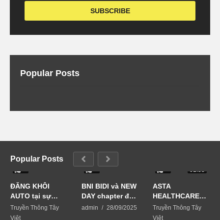
Popular Posts
Popular Posts
0
0
0
01:33
ĐĂNG KHÔI
BNI BIDI và NEW
ASTA
AUTO tại sự
DAY chapter đã
HEALTHCARE
kiện Business
phối hợp tổ
USA giải pháp
Truyền Thông Tây
admin
28/09/2025
Truyền Thông Tây
Matching-kết
chức sự kiện
chăm sóc da từ
Việt
Việt